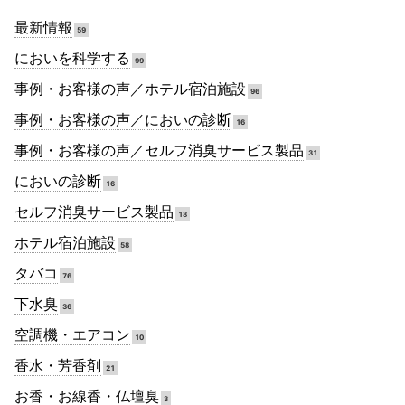
最新情報
59
においを科学する
99
事例・お客様の声／ホテル宿泊施設
96
事例・お客様の声／においの診断
16
事例・お客様の声／セルフ消臭サービス製品
31
においの診断
16
セルフ消臭サービス製品
18
ホテル宿泊施設
58
タバコ
76
下水臭
36
空調機・エアコン
10
香水・芳香剤
21
お香・お線香・仏壇臭
3