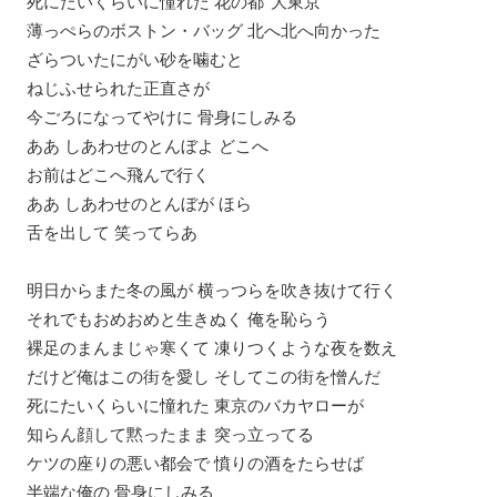
死にたいくらいに憧れた 花の都"大東京"
薄っぺらのボストン・バッグ 北へ北へ向かった
ざらついたにがい砂を噛むと
ねじふせられた正直さが
今ごろになってやけに 骨身にしみる
ああ しあわせのとんぼよ どこへ
お前はどこへ飛んで行く
ああ しあわせのとんぼが ほら
舌を出して 笑ってらあ
明日からまた冬の風が 横っつらを吹き抜けて行く
それでもおめおめと生きぬく 俺を恥らう
裸足のまんまじゃ寒くて 凍りつくような夜を数え
だけど俺はこの街を愛し そしてこの街を憎んだ
死にたいくらいに憧れた 東京のバカヤローが
知らん顔して黙ったまま 突っ立ってる
ケツの座りの悪い都会で 憤りの酒をたらせば
半端な俺の 骨身にしみる