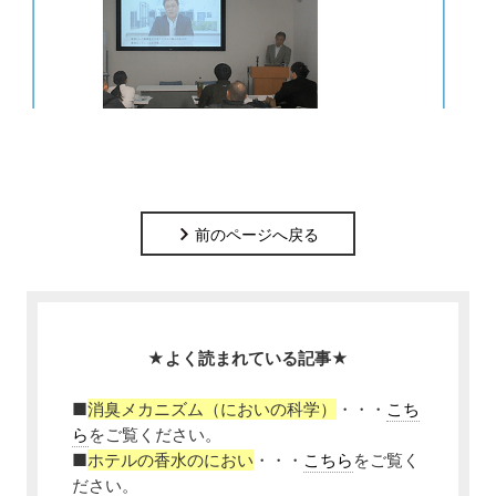
前のページへ戻る
★よく読まれている記事★
■
消臭メカニズム（においの科学）
・・・
こち
ら
をご覧ください。
■
ホテルの香水のにおい
・・・
こちら
をご覧く
ださい。