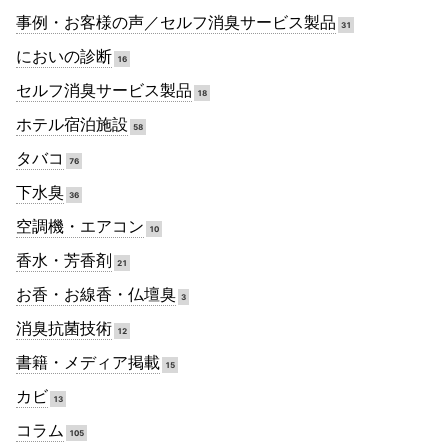
事例・お客様の声／セルフ消臭サービス製品
31
においの診断
16
セルフ消臭サービス製品
18
ホテル宿泊施設
58
タバコ
76
下水臭
36
空調機・エアコン
10
香水・芳香剤
21
お香・お線香・仏壇臭
3
消臭抗菌技術
12
書籍・メディア掲載
15
カビ
13
コラム
105