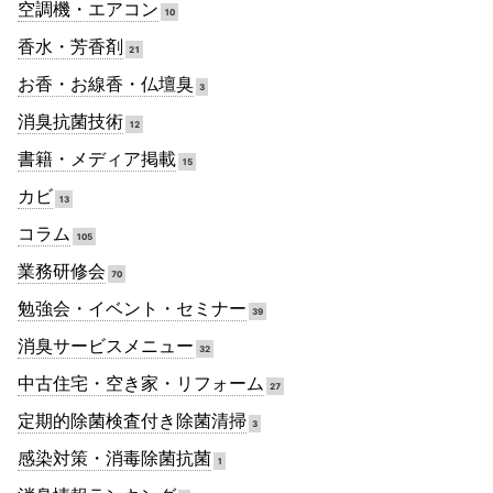
空調機・エアコン
10
香水・芳香剤
21
お香・お線香・仏壇臭
3
消臭抗菌技術
12
書籍・メディア掲載
15
カビ
13
コラム
105
業務研修会
70
勉強会・イベント・セミナー
39
消臭サービスメニュー
32
中古住宅・空き家・リフォーム
27
定期的除菌検査付き除菌清掃
3
感染対策・消毒除菌抗菌
1