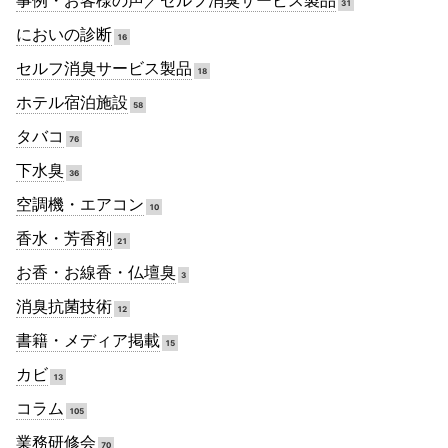
事例・お客様の声／セルフ消臭サービス製品
31
においの診断
16
セルフ消臭サービス製品
18
ホテル宿泊施設
58
タバコ
76
下水臭
36
空調機・エアコン
10
香水・芳香剤
21
お香・お線香・仏壇臭
3
消臭抗菌技術
12
書籍・メディア掲載
15
カビ
13
コラム
105
業務研修会
70