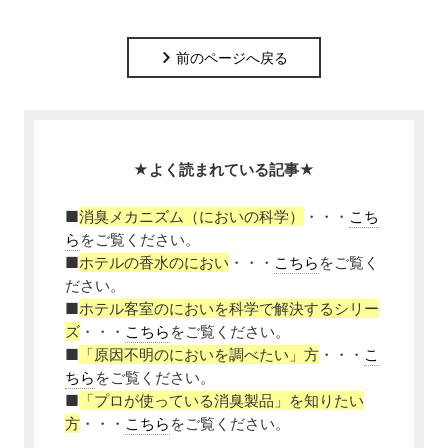
前のページへ戻る
★よく読まれている記事★
■
消臭メカニズム（においの科学）
・・・
こち
ら
をご覧ください。
■
ホテルの香水のにおい
・・・
こちら
をご覧く
ださい。
■
ホテル客室のにおいを科学で解決するシリー
ズ
・・・
こちら
をご覧ください。
■
「原因不明のにおいを調べたい」方
・・・
こ
ちら
をご覧ください。
■
「プロが使っている消臭製品」を知りたい
方
・・・
こちら
をご覧ください。