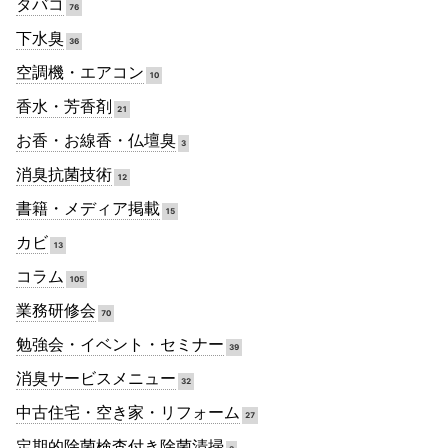
タバコ
76
下水臭
36
空調機・エアコン
10
香水・芳香剤
21
お香・お線香・仏壇臭
3
消臭抗菌技術
12
書籍・メディア掲載
15
カビ
13
コラム
105
業務研修会
70
勉強会・イベント・セミナー
39
消臭サービスメニュー
32
中古住宅・空き家・リフォーム
27
定期的除菌検査付き除菌清掃