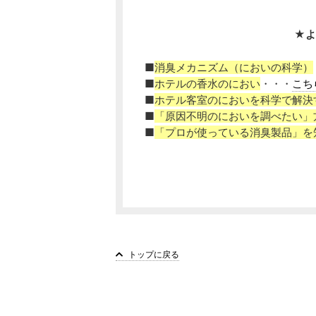
★よ
■
消臭メカニズム（においの科学）
■
ホテルの香水のにおい
・・・
こち
■
ホテル客室のにおいを科学で解決
■
「原因不明のにおいを調べたい」
■
「プロが使っている消臭製品」を
トップに戻る