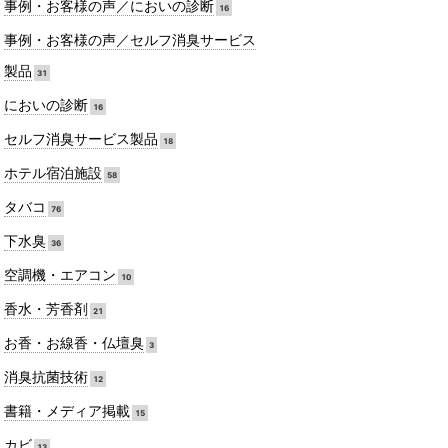
事例・お客様の声／においの診断
16
事例・お客様の声／セルフ消臭サービス
製品
31
においの診断
16
セルフ消臭サービス製品
18
ホテル宿泊施設
58
タバコ
76
下水臭
36
空調機・エアコン
10
香水・芳香剤
21
お香・お線香・仏壇臭
3
消臭抗菌技術
12
書籍・メディア掲載
15
カビ
13