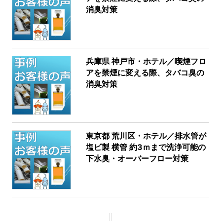
消臭対策
兵庫県 神戸市・ホテル／喫煙フロ
アを禁煙に変える際、タバコ臭の
消臭対策
東京都 荒川区・ホテル／排水管が
塩ビ製 横管 約3ｍまで洗浄可能の
下水臭・オーバーフロー対策