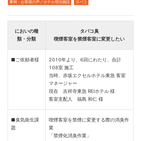
事例・お客様の声／ホテル宿泊施設
タバコ
においの種
タバコ臭
類・分類
喫煙客室を禁煙客室に変更したい
■ご依頼者様
2010年より、6回にわたり、合計
108室 施工
当時、赤坂エクセルホテル東急 客室
マネージャー
現在 吉祥寺東急 REIホテル 様
客室支配人 福島 和仁 様
■臭気衛生課
喫煙客室を禁煙に変更する際の消臭作
題
業
「禁煙化消臭作業」