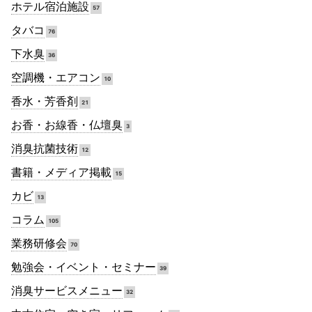
ホテル宿泊施設
57
タバコ
76
下水臭
36
空調機・エアコン
10
香水・芳香剤
21
お香・お線香・仏壇臭
3
消臭抗菌技術
12
書籍・メディア掲載
15
カビ
13
コラム
105
業務研修会
70
勉強会・イベント・セミナー
39
消臭サービスメニュー
32