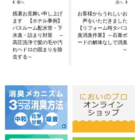
前へ
次へ
残暑お見舞い申し上げ
お客様からうれしいお
ます 【ホテル事例】
声をいただきました
バスルーム配水管・下
【リフォーム時タバコ
水臭・詰まり対策 ～
臭消臭作業】～石膏ボ
高圧洗浄で髪の毛や汚
ードの解体なしで消臭
れヘドロの固まりを除
～
去する～