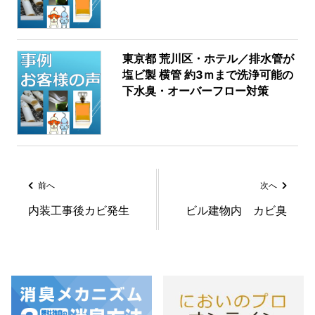
東京都 荒川区・ホテル／排水管が
塩ビ製 横管 約3ｍまで洗浄可能の
下水臭・オーバーフロー対策
前へ
次へ
内装工事後カビ発生
ビル建物内 カビ臭