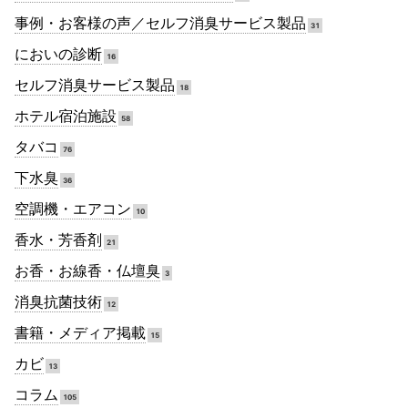
事例・お客様の声／セルフ消臭サービス製品
31
においの診断
16
セルフ消臭サービス製品
18
ホテル宿泊施設
58
タバコ
76
下水臭
36
空調機・エアコン
10
香水・芳香剤
21
お香・お線香・仏壇臭
3
消臭抗菌技術
12
書籍・メディア掲載
15
カビ
13
コラム
105