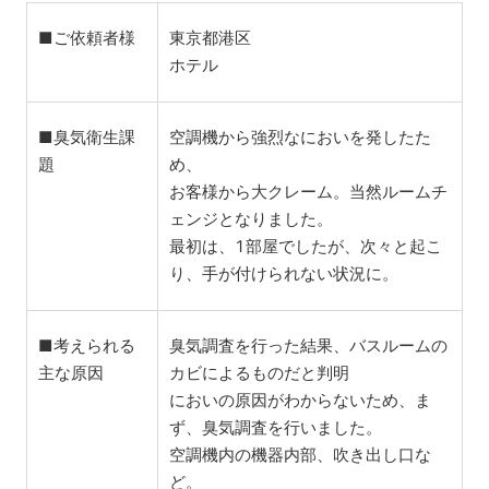
■ご依頼者様
東京都港区
ホテル
■臭気衛生課
空調機から強烈なにおいを発したた
題
め、
お客様から大クレーム。当然ルームチ
ェンジとなりました。
最初は、1部屋でしたが、次々と起こ
り、手が付けられない状況に。
■考えられる
臭気調査を行った結果、バスルームの
主な原因
カビによるものだと判明
においの原因がわからないため、ま
ず、臭気調査を行いました。
空調機内の機器内部、吹き出し口な
ど。