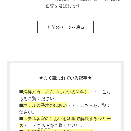
影響を及ぼします
前のページへ戻る
★よく読まれている記事★
■
消臭メカニズム（においの科学）
・・・
こち
ら
をご覧ください。
■
ホテルの香水のにおい
・・・
こちら
をご覧く
ださい。
■
ホテル客室のにおいを科学で解決するシリー
ズ
・・・
こちら
をご覧ください。