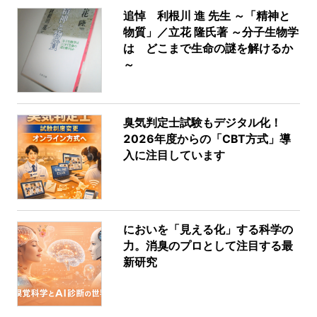
追悼 利根川 進 先生 ～「精神と
物質」／立花 隆氏著 ～分子生物学
は どこまで生命の謎を解けるか
～
臭気判定士試験もデジタル化！
2026年度からの「CBT方式」導
入に注目しています
においを「見える化」する科学の
力。消臭のプロとして注目する最
新研究