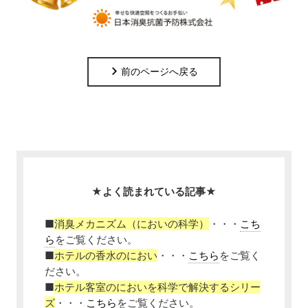
前のページへ戻る
★よく読まれている記事★
■
消臭メカニズム（においの科学）
・・・
こち
ら
をご覧ください。
■
ホテルの香水のにおい
・・・
こちら
をご覧く
ださい。
■
ホテル客室のにおいを科学で解決するシリー
ズ
・・・
こちら
をご覧ください。