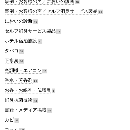
事例・お客様の声／においの診断
16
事例・お客様の声／セルフ消臭サービス製品
31
においの診断
15
セルフ消臭サービス製品
17
ホテル宿泊施設
57
タバコ
76
下水臭
36
空調機・エアコン
10
香水・芳香剤
21
お香・お線香・仏壇臭
3
消臭抗菌技術
12
書籍・メディア掲載
15
カビ
13
コラム