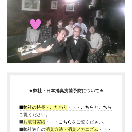
★弊社・日本消臭抗菌予防について★
■
弊社の特長・こだわり
・・・
こちら
と
こちら
ご覧ください。
■
お取引実績
・・・
こちら
をご覧ください。
■弊社独自の
消臭方法・消臭メカニズム
・・・