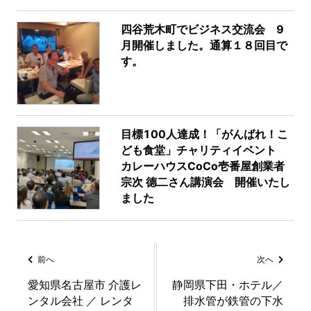
四谷荒木町でビジネス交流会 9
月開催しました。通算１８回目で
す。
目標100人達成！「がんばれ！こ
ども食堂」チャリティイベント
カレーハウスCoCo壱番屋創業者
宗次 德二さん講演会 開催いたし
ました
前へ
次へ
愛知県名古屋市 介護レ
静岡県下田・ホテル／
ンタル会社 ／ レンタ
排水管が鉄管の下水