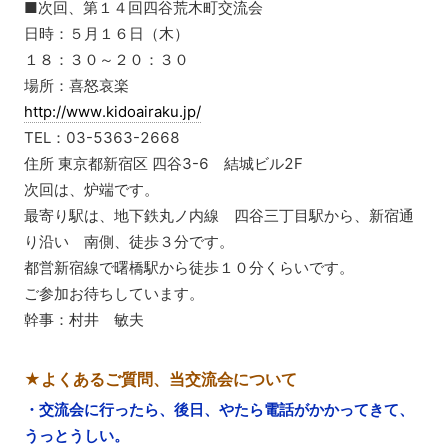
■次回、第１４回四谷荒木町交流会
日時：５月１６日（木）
１８：３０～２０：３０
場所：喜怒哀楽
http://www.kidoairaku.jp/
TEL：03-5363-2668
住所 東京都新宿区 四谷3-6 結城ビル2F
次回は、炉端です。
最寄り駅は、地下鉄丸ノ内線 四谷三丁目駅から、新宿通
り沿い 南側、徒歩３分です。
都営新宿線で曙橋駅から徒歩１０分くらいです。
ご参加お待ちしています。
幹事：村井 敏夫
★よくあるご質問、当交流会について
・交流会に行ったら、後日、やたら電話がかかってきて、
うっとうしい。