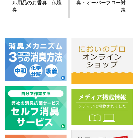
ル用品のお香臭、仏壇
臭・オーバーフロー対
臭
策