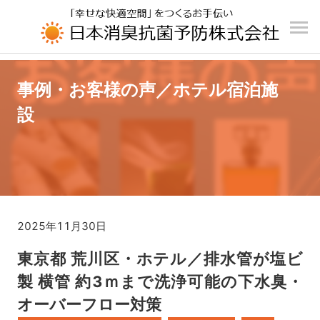
UA-196110426-1
事例・お客様の声／ホテル宿泊施
設
2025年11月30日
東京都 荒川区・ホテル／排水管が塩ビ
製 横管 約3ｍまで洗浄可能の下水臭・
オーバーフロー対策