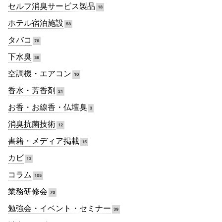
セルフ消臭サービス製品
18
ホテル宿泊施設
58
タバコ
76
下水臭
36
空調機・エアコン
10
香水・芳香剤
21
お香・お線香・仏壇臭
3
消臭抗菌技術
12
書籍・メディア掲載
15
カビ
13
コラム
105
業務研修会
70
勉強会・イベント・セミナー
39