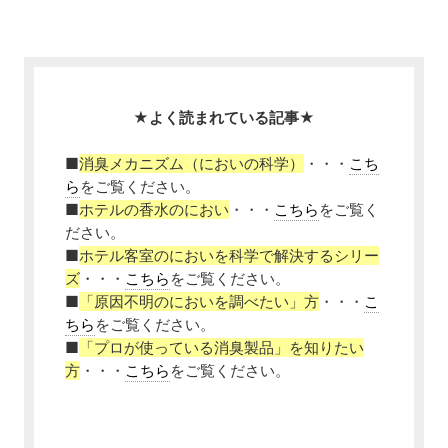
★よく読まれている記事★
■
消臭メカニズム（においの科学）
・・・
こち
ら
をご覧ください。
■
ホテルの香水のにおい
・・・
こちら
をご覧く
ださい。
■
ホテル客室のにおいを科学で解決するシリー
ズ
・・・
こちら
をご覧ください。
■
「原因不明のにおいを調べたい」方
・・・
こ
ちら
をご覧ください。
■
「プロが使っている消臭製品」を知りたい
方
・・・
こちら
をご覧ください。