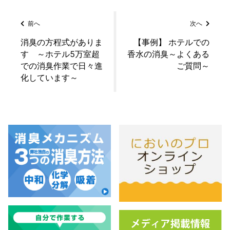
前へ
次へ
消臭の方程式がありま
【事例】 ホテルでの
す ～ホテル5万室超
香水の消臭～よくある
での消臭作業で日々進
ご質問～
化しています～