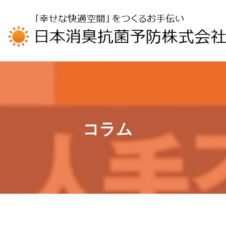
UA-196110426-1
コラム