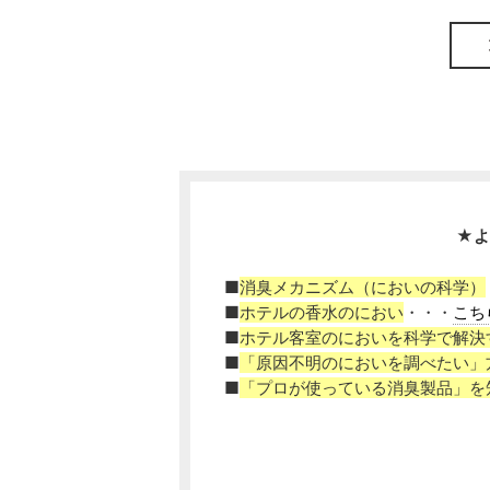
★よ
■
消臭メカニズム（においの科学）
■
ホテルの香水のにおい
・・・
こち
■
ホテル客室のにおいを科学で解決
■
「原因不明のにおいを調べたい」
■
「プロが使っている消臭製品」を