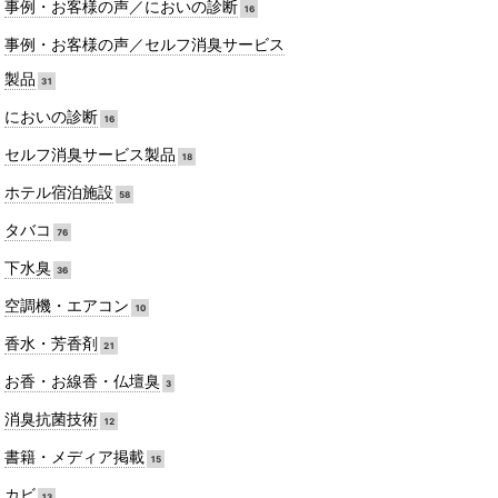
事例・お客様の声／においの診断
16
事例・お客様の声／セルフ消臭サービス
製品
31
においの診断
16
セルフ消臭サービス製品
18
ホテル宿泊施設
58
タバコ
76
下水臭
36
空調機・エアコン
10
香水・芳香剤
21
お香・お線香・仏壇臭
3
消臭抗菌技術
12
書籍・メディア掲載
15
カビ
13