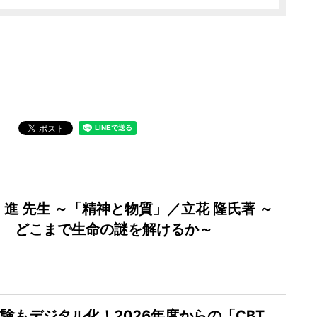
 進 先生 ～「精神と物質」／立花 隆氏著 ～
は どこまで生命の謎を解けるか～
験もデジタル化！2026年度からの「CBT