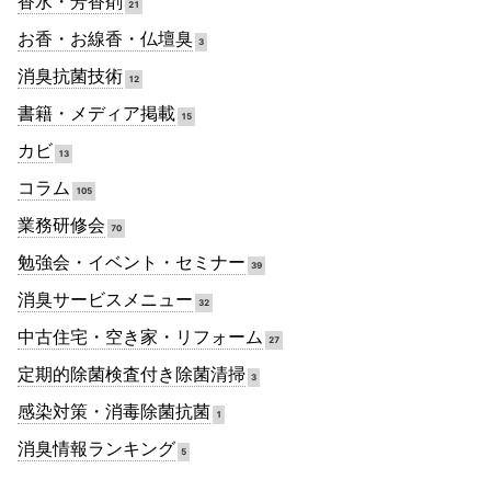
香水・芳香剤
21
お香・お線香・仏壇臭
3
消臭抗菌技術
12
書籍・メディア掲載
15
カビ
13
コラム
105
業務研修会
70
勉強会・イベント・セミナー
39
消臭サービスメニュー
32
中古住宅・空き家・リフォーム
27
定期的除菌検査付き除菌清掃
3
感染対策・消毒除菌抗菌
1
消臭情報ランキング
5