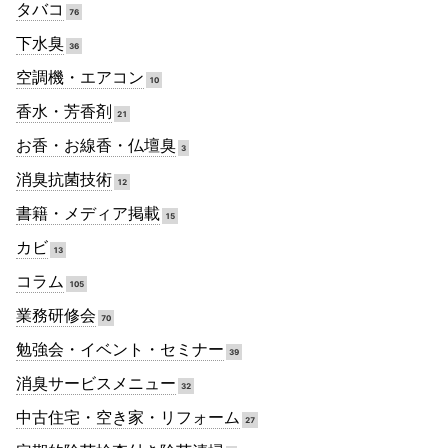
タバコ
76
下水臭
36
空調機・エアコン
10
香水・芳香剤
21
お香・お線香・仏壇臭
3
消臭抗菌技術
12
書籍・メディア掲載
15
カビ
13
コラム
105
業務研修会
70
勉強会・イベント・セミナー
39
消臭サービスメニュー
32
中古住宅・空き家・リフォーム
27