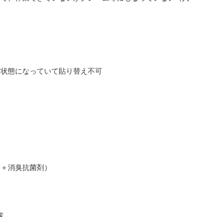
臭
る状態になっていて貼り替え不可
器＋消臭抗菌剤）
霧