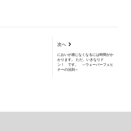
次へ
においが感じなくなるには時間がか
かります。 ただ、いきなりド
ン！ です。 ～ウェーバーフェヒ
ナーの法則～