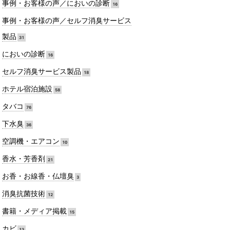
事例・お客様の声／においの診断
16
事例・お客様の声／セルフ消臭サービス
製品
31
においの診断
16
セルフ消臭サービス製品
18
ホテル宿泊施設
58
タバコ
76
下水臭
36
空調機・エアコン
10
香水・芳香剤
21
お香・お線香・仏壇臭
3
消臭抗菌技術
12
書籍・メディア掲載
15
カビ
13