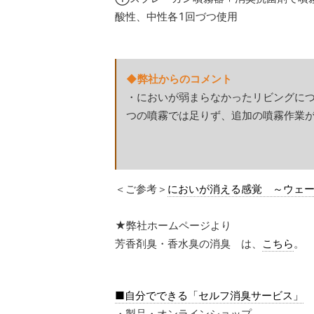
酸性、中性各1回づつ使用
◆弊社からのコメント
・においが弱まらなかったリビングに
つの噴霧では足りず、追加の噴霧作業
＜ご参考＞
においが消える感覚 ～ウェ
★弊社ホームページより
芳香剤臭・香水臭の消臭 は、
こちら
。
■自分でできる「セルフ消臭サービス」
・製品・オンラインショップ