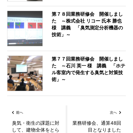
第７８回業務研修会 開催しまし
た ～株式会社 リコー 氏本 勝也
様 講義 「臭気測定分析機器の
技術」～
第７７回業務研修会 開催しまし
た ～石川 英一 様 講義 「ホテ
ル客室内で発生する臭気と対策技
術」～
前へ
次へ
臭気・衛生の課題に対
業務研修会、通算48回
して、建物全体をとら
目となりました