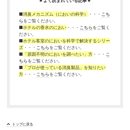
★よく読まれている記事★
■
消臭メカニズム（においの科学）
・・・
こち
ら
をご覧ください。
■
ホテルの香水のにおい
・・・
こちら
をご覧く
ださい。
■
ホテル客室のにおいを科学で解決するシリー
ズ
・・・
こちら
をご覧ください。
■
「原因不明のにおいを調べたい」方
・・・
こ
ちら
をご覧ください。
■
「プロが使っている消臭製品」を知りたい
方
・・・
こちら
をご覧ください。
トップに戻る