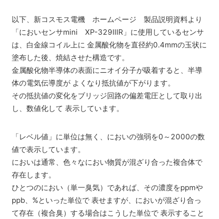
以下、新コスモス電機 ホームページ 製品説明資料より
「においセンサmini XP-329ⅢR」に使用しているセンサ
は、白金線コイル上に 金属酸化物を直径約0.4mmの玉状に
塗布した後、焼結させた構造です。
金属酸化物半導体の表面にニオイ分子が吸着すると、半導
体の電気伝導度が よくなり抵抗値が下がります。
その抵抗値の変化をブリッジ回路の偏差電圧として取り出
し、数値化して 表示しています。
「レベル値」に単位は無く、においの強弱を0～2000の数
値で表示しています。
においは通常、色々なにおい物質が混ざり合った複合体で
存在します。
ひとつのにおい（単一臭気）であれば、その濃度をppmや
ppb、%といった単位で 表せますが、においが混ざり合っ
て存在（複合臭）する場合はこうした単位で 表示すること