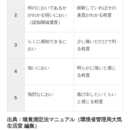
何のにおいであるか
経験していればその
2
がわかる弱いにおい
臭質がわかる程度
（認知閾値濃度）
らくに感知できるに
少し嗅いだだけで判
3
おい
る程度
強いにおい
明らかに強いと感じ
4
る程度
強烈なにおい
逃げ出したいくらい
5
と感じる程度
出典：嗅覚測定法マニュアル（環境省管理局大気
生活室 編集）