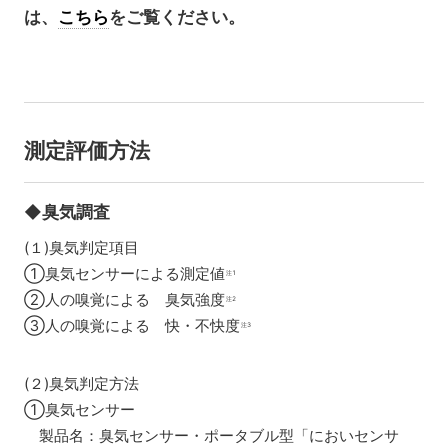
は、
こちら
をご覧ください。
測定評価方法
◆臭気調査
(１)臭気判定項目
①臭気センサーによる測定値
注1
②人の嗅覚による 臭気強度
注2
③人の嗅覚による 快・不快度
注3
(２)臭気判定方法
①臭気センサー
製品名：臭気センサー・ポータブル型「においセンサ