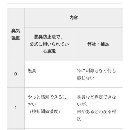
内容
臭気
悪臭防止法で、
強度
公式に用いられてい
弊社・補足
る表現
無臭
特に刺激もなく何も
0
感じない
やっと感知できるに
臭質など判定できな
おい
いが、
1
（検知閾値濃度）
何かあるとわかる程
度