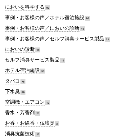
においを科学する
99
事例・お客様の声／ホテル宿泊施設
96
事例・お客様の声／においの診断
16
事例・お客様の声／セルフ消臭サービス製品
31
においの診断
16
セルフ消臭サービス製品
18
ホテル宿泊施設
58
タバコ
76
下水臭
36
空調機・エアコン
10
香水・芳香剤
21
お香・お線香・仏壇臭
3
消臭抗菌技術
12