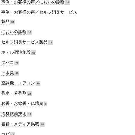
事例・お客様の声／においの診断
16
事例・お客様の声／セルフ消臭サービス
製品
31
においの診断
16
セルフ消臭サービス製品
18
ホテル宿泊施設
58
タバコ
76
下水臭
36
空調機・エアコン
10
香水・芳香剤
21
お香・お線香・仏壇臭
3
消臭抗菌技術
12
書籍・メディア掲載
15
カビ
13