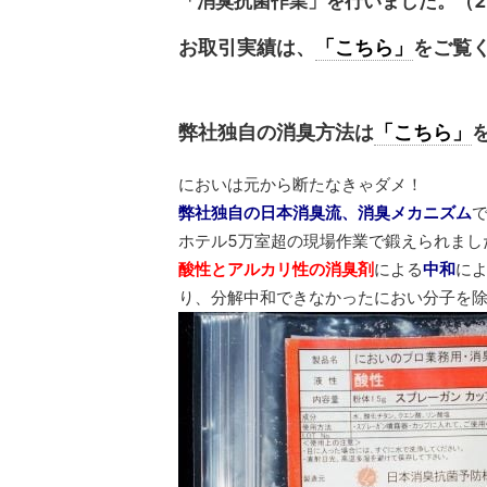
「消臭抗菌作業」を行いました。（2
お取引実績は、
「こちら」
をご覧
弊社独自の消臭方法は
「こちら」
においは元から断たなきゃダメ！
弊社独自の日本消臭流、消臭メカニズム
ホテル5万室超の現場作業で鍛えられまし
による
に
酸性とアルカリ性の消臭剤
中和
り、分解中和できなかったにおい分子を