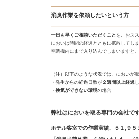
消臭作業を依頼したいという方
一日も早くご相談いただくこと
を、おス
においは時間の経過とともに拡散してし
空調機内にまで入り込んでしまいますと
（注）以下のような状況では、においが
・発生からの経過日数が
２週間以上経過
・
の場合
換気ができない環境
弊社はにおいを取る専門の会社で
ホテル客室での作業実績、５１,９５