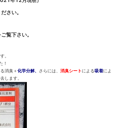
021年12月現在）
ください。
をご覧下さい。
です。
た！
よる消臭＋
さらには、
による
によ
化学分解、
消臭シート
吸着
除去します。