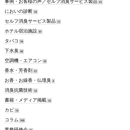
事例・お客様の声／セルフ消臭サービス製品
31
においの診断
15
セルフ消臭サービス製品
17
ホテル宿泊施設
57
タバコ
76
下水臭
36
空調機・エアコン
10
香水・芳香剤
21
お香・お線香・仏壇臭
3
消臭抗菌技術
12
書籍・メディア掲載
15
カビ
13
コラム
105
業務研修会